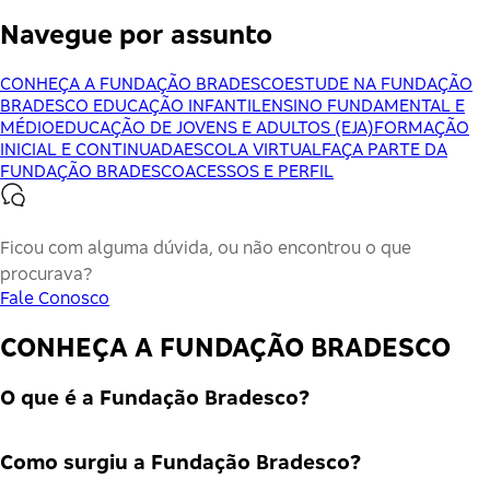
Navegue por assunto
CONHEÇA A FUNDAÇÃO BRADESCO
ESTUDE NA FUNDAÇÃO
BRADESCO
EDUCAÇÃO INFANTIL
ENSINO FUNDAMENTAL E
MÉDIO
EDUCAÇÃO DE JOVENS E ADULTOS (EJA)
FORMAÇÃO
INICIAL E CONTINUADA
ESCOLA VIRTUAL
FAÇA PARTE DA
FUNDAÇÃO BRADESCO
ACESSOS E PERFIL
Ficou com alguma dúvida, ou não encontrou o que
procurava?
Fale Conosco
CONHEÇA A FUNDAÇÃO BRADESCO
O que é a Fundação Bradesco?
A Fundação Bradesco é uma Instituição privada e sem fins
Como surgiu a Fundação Bradesco?
lucrativos, que se tornou referência mundial, sendo