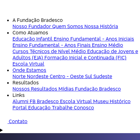
A Fundação Bradesco
Nosso Fundador
Quem Somos
Nossa História
Como Atuamos
Educação Infantil
Ensino Fundamental - Anos Iniciais
Ensino Fundamental - Anos Finais
Ensino Médio
Cursos Técnicos de Nível Médio
Educação de Jovens e
Adultos (EJA)
Formação Inicial e Continuada (FIC)
Escola Virtual
Onde Estamos
Norte
Nordeste
Centro - Oeste
Sul
Sudeste
Resultados
Nossos Resultados
Mídias Fundação Bradesco
Links
Alumni FB
Bradesco
Escola Virtual
Museu Histórico
Portal Educação
Trabalhe Conosco
Contato