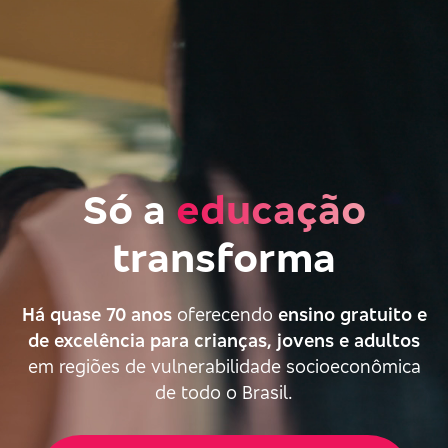
Só a
educação
transforma
Há quase 70 anos
oferecendo
ensino gratuito e
de excelência para crianças, jovens e adultos
em regiões de vulnerabilidade socioeconômica
de todo o Brasil.