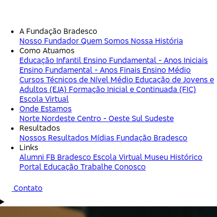
A Fundação Bradesco
Nosso Fundador
Quem Somos
Nossa História
Como Atuamos
Educação Infantil
Ensino Fundamental - Anos Iniciais
Ensino Fundamental - Anos Finais
Ensino Médio
Cursos Técnicos de Nível Médio
Educação de Jovens e
Adultos (EJA)
Formação Inicial e Continuada (FIC)
Escola Virtual
Onde Estamos
Norte
Nordeste
Centro - Oeste
Sul
Sudeste
Resultados
Nossos Resultados
Mídias Fundação Bradesco
Links
Alumni FB
Bradesco
Escola Virtual
Museu Histórico
Portal Educação
Trabalhe Conosco
Contato