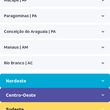
Paragominas | PA
Conceição do Araguaia | PA
Manaus | AM
Rio Branco | AC
Nordeste
Centro-Oeste
Caucaia | CE
Sudeste