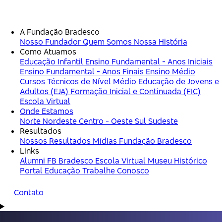
A Fundação Bradesco
Nosso Fundador
Quem Somos
Nossa História
Como Atuamos
Educação Infantil
Ensino Fundamental - Anos Iniciais
Ensino Fundamental - Anos Finais
Ensino Médio
Cursos Técnicos de Nível Médio
Educação de Jovens e
Adultos (EJA)
Formação Inicial e Continuada (FIC)
Escola Virtual
Onde Estamos
Norte
Nordeste
Centro - Oeste
Sul
Sudeste
Resultados
Nossos Resultados
Mídias Fundação Bradesco
Links
Alumni FB
Bradesco
Escola Virtual
Museu Histórico
Portal Educação
Trabalhe Conosco
Contato